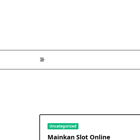
Skip
to
content
Uncategorized
Mainkan Slot Online