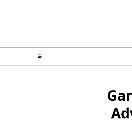
Skip
to
content
Gam
Ad