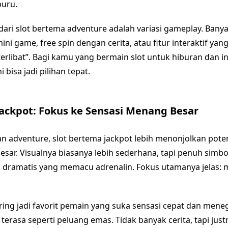
buru.
 dari slot bertema adventure adalah variasi gameplay. Ban
i game, free spin dengan cerita, atau fitur interaktif yan
terlibat”. Bagi kamu yang bermain slot untuk hiburan dan 
 bisa jadi pilihan tepat.
Jackpot: Fokus ke Sensasi Menang Besar
 adventure, slot bertema jackpot lebih menonjolkan pote
ar. Visualnya biasanya lebih sederhana, tapi penuh simb
k dramatis yang memacu adrenalin. Fokus utamanya jelas: 
 sering jadi favorit pemain yang suka sensasi cepat dan men
terasa seperti peluang emas. Tidak banyak cerita, tapi just