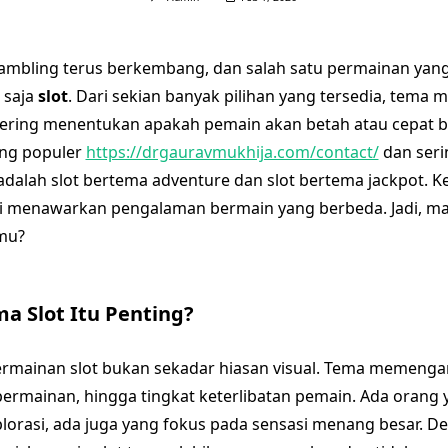
ambling terus berkembang, dan salah satu permainan yang
 saja
slot
. Dari sekian banyak pilihan yang tersedia, tema m
sering menentukan apakah pemain akan betah atau cepat 
ing populer
https://drgauravmukhija.com/contact/
dan seri
dalah slot bertema adventure dan slot bertema jackpot. 
pi menawarkan pengalaman bermain yang berbeda. Jadi, ma
mu?
a Slot Itu Penting?
rmainan slot bukan sekadar hiasan visual. Tema memenga
permainan, hingga tingkat keterlibatan pemain. Ada orang
plorasi, ada juga yang fokus pada sensasi menang besar. 