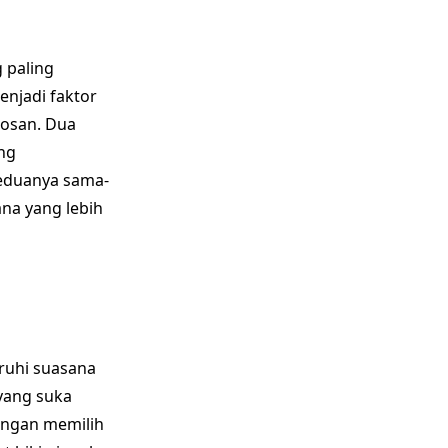
 paling
enjadi faktor
bosan. Dua
ng
Keduanya sama-
na yang lebih
ruhi suasana
 yang suka
Dengan memilih