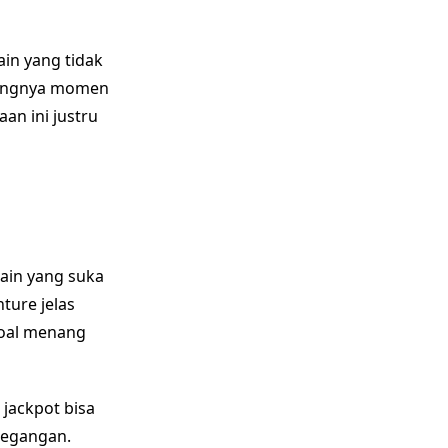
in yang tidak
tegangnya momen
an ini justru
ain yang suka
ture jelas
soal menang
 jackpot bisa
etegangan.