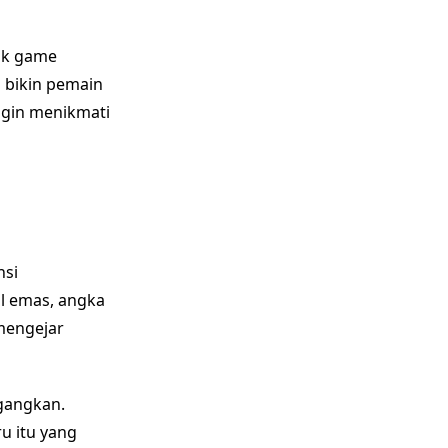
yak game
g bikin pemain
ingin menikmati
nsi
ol emas, angka
mengejar
egangkan.
ru itu yang