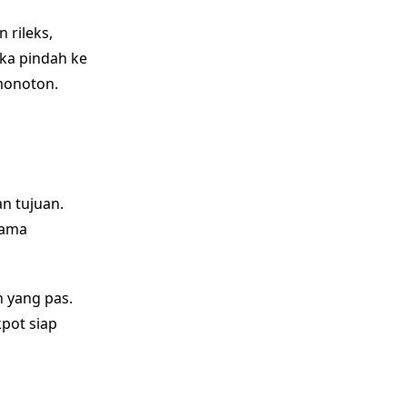
 rileks,
eka pindah ke
monoton.
n tujuan.
sama
n yang pas.
kpot siap