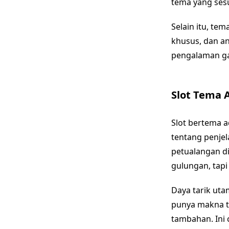
tema yang sesu
Selain itu, te
khusus, dan ani
pengalaman ga
Slot Tema 
Slot bertema a
tentang penjela
petualangan d
gulungan, tapi
Daya tarik uta
punya makna te
tambahan. Ini