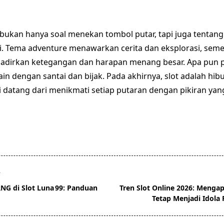
 bukan hanya soal menekan tombol putar, tapi juga tentan
i. Tema adventure menawarkan cerita dan eksplorasi, sem
adirkan ketegangan dan harapan menang besar. Apa pun p
in dengan santai dan bijak. Pada akhirnya, slot adalah hib
i datang dari menikmati setiap putaran dengan pikiran yan
T
RNG di Slot Luna 99: Panduan
Tren Slot Online 2026: Menga
Tetap Menjadi Idola