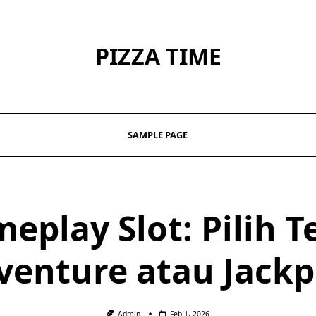
PIZZA TIME
SAMPLE PAGE
eplay Slot: Pilih 
venture atau Jackp
Admin
Feb 1, 2026