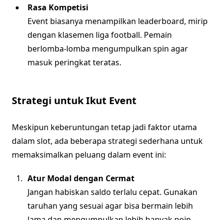
Rasa Kompetisi
Event biasanya menampilkan leaderboard, mirip
dengan klasemen liga football. Pemain
berlomba-lomba mengumpulkan spin agar
masuk peringkat teratas.
Strategi untuk Ikut Event
Meskipun keberuntungan tetap jadi faktor utama
dalam slot, ada beberapa strategi sederhana untuk
memaksimalkan peluang dalam event ini:
Atur Modal dengan Cermat
Jangan habiskan saldo terlalu cepat. Gunakan
taruhan yang sesuai agar bisa bermain lebih
lama dan mengumpulkan lebih banyak poin.