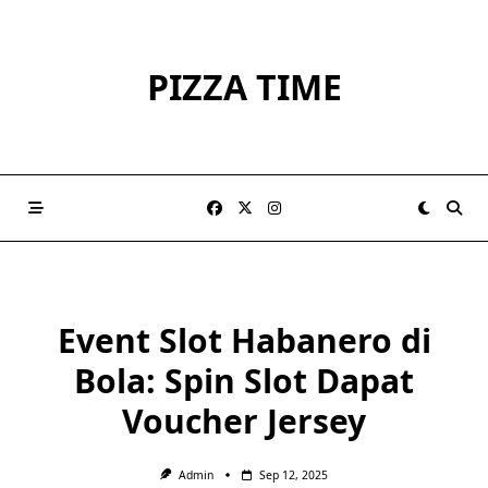
Skip
to
content
PIZZA TIME
Event Slot Habanero di
Bola: Spin Slot Dapat
Voucher Jersey
Admin
Sep 12, 2025