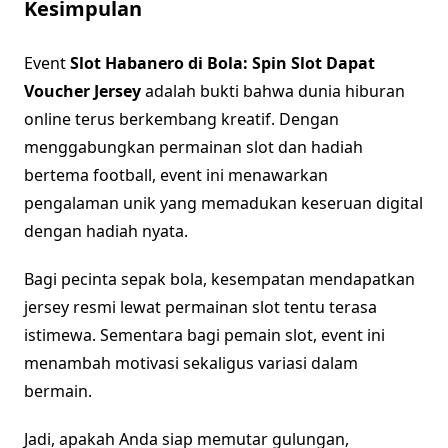
Kesimpulan
Event
Slot Habanero di Bola: Spin Slot Dapat
Voucher Jersey
adalah bukti bahwa dunia hiburan
online terus berkembang kreatif. Dengan
menggabungkan permainan slot dan hadiah
bertema football, event ini menawarkan
pengalaman unik yang memadukan keseruan digital
dengan hadiah nyata.
Bagi pecinta sepak bola, kesempatan mendapatkan
jersey resmi lewat permainan slot tentu terasa
istimewa. Sementara bagi pemain slot, event ini
menambah motivasi sekaligus variasi dalam
bermain.
Jadi, apakah Anda siap memutar gulungan,