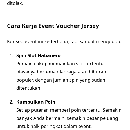
ditolak.
Cara Kerja Event Voucher Jersey
Konsep event ini sederhana, tapi sangat menggoda:
Spin Slot Habanero
Pemain cukup memainkan slot tertentu,
biasanya bertema olahraga atau hiburan
populer, dengan jumlah spin yang sudah
ditentukan.
Kumpulkan Poin
Setiap putaran memberi poin tertentu. Semakin
banyak Anda bermain, semakin besar peluang
untuk naik peringkat dalam event.