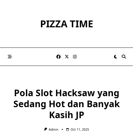
Skip
to
content
PIZZA TIME
Pola Slot Hacksaw yang
Sedang Hot dan Banyak
Kasih JP
Admin
Oct 11, 2025