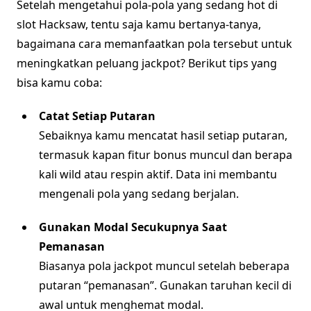
Setelah mengetahui pola-pola yang sedang hot di
slot Hacksaw, tentu saja kamu bertanya-tanya,
bagaimana cara memanfaatkan pola tersebut untuk
meningkatkan peluang jackpot? Berikut tips yang
bisa kamu coba:
Catat Setiap Putaran
Sebaiknya kamu mencatat hasil setiap putaran,
termasuk kapan fitur bonus muncul dan berapa
kali wild atau respin aktif. Data ini membantu
mengenali pola yang sedang berjalan.
Gunakan Modal Secukupnya Saat
Pemanasan
Biasanya pola jackpot muncul setelah beberapa
putaran “pemanasan”. Gunakan taruhan kecil di
awal untuk menghemat modal.