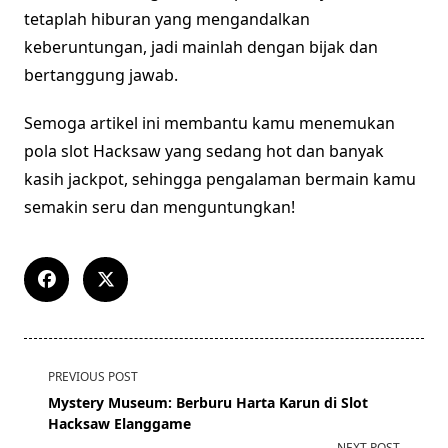
tetaplah hiburan yang mengandalkan
keberuntungan, jadi mainlah dengan bijak dan
bertanggung jawab.
Semoga artikel ini membantu kamu menemukan
pola slot Hacksaw yang sedang hot dan banyak
kasih jackpot, sehingga pengalaman bermain kamu
semakin seru dan menguntungkan!
<span
PREVIOUS POST
class="nav-
Mystery Museum: Berburu Harta Karun di Slot
subtitle
Hacksaw Elanggame
screen-
NEXT POST