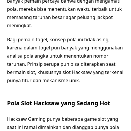
banyak pemain percaya bahwa dengan mengamati
pola, mereka bisa menentukan waktu terbaik untuk
memasang taruhan besar agar peluang jackpot
meningkat.
Bagi pemain togel, konsep pola ini tidak asing,
karena dalam togel pun banyak yang menggunakan
analisa pola angka untuk menentukan nomor
taruhan. Prinsip serupa pun bisa diterapkan saat
bermain slot, khususnya slot Hacksaw yang terkenal
punya fitur dan mekanisme unik.
Pola Slot Hacksaw yang Sedang Hot
Hacksaw Gaming punya beberapa game slot yang
saat ini ramai dimainkan dan dianggap punya pola