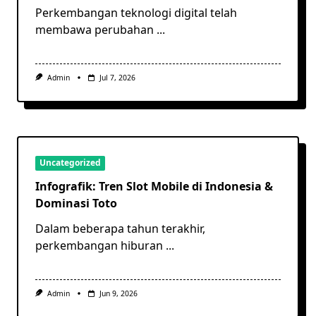
Perkembangan teknologi digital telah
membawa perubahan
...
Admin
Jul 7, 2026
Uncategorized
Infografik: Tren Slot Mobile di Indonesia &
Dominasi Toto
Dalam beberapa tahun terakhir,
perkembangan hiburan
...
Admin
Jun 9, 2026