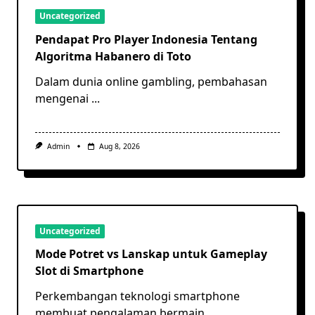
Uncategorized
Pendapat Pro Player Indonesia Tentang
Algoritma Habanero di Toto
Dalam dunia online gambling, pembahasan
mengenai
...
Admin
Aug 8, 2026
Uncategorized
Mode Potret vs Lanskap untuk Gameplay
Slot di Smartphone
Perkembangan teknologi smartphone
membuat pengalaman bermain
...