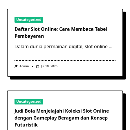
Uncategorized
Daftar Slot Online: Cara Membaca Tabel
Pembayaran
Dalam dunia permainan digital, slot online
...
Admin
Jul 10, 2026
Uncategorized
Judi Bola Menjelajahi Koleksi Slot Online
dengan Gameplay Beragam dan Konsep
Futuristik