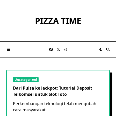
Skip
to
content
PIZZA TIME
Uncategorized
Dari Pulsa ke Jackpot: Tutorial Deposit
Telkomsel untuk Slot Toto
Perkembangan teknologi telah mengubah
cara masyarakat
...