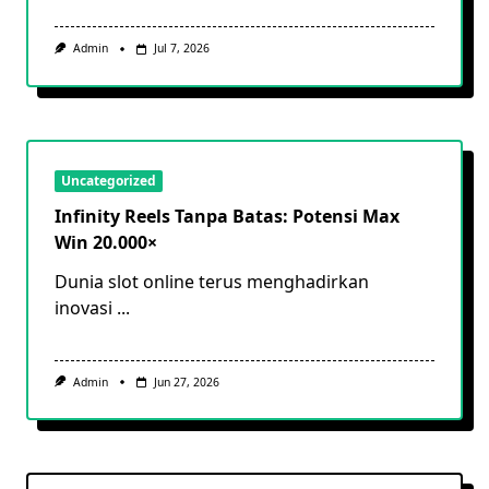
Admin
Jul 7, 2026
Uncategorized
Infinity Reels Tanpa Batas: Potensi Max
Win 20.000×
Dunia slot online terus menghadirkan
inovasi
...
Admin
Jun 27, 2026