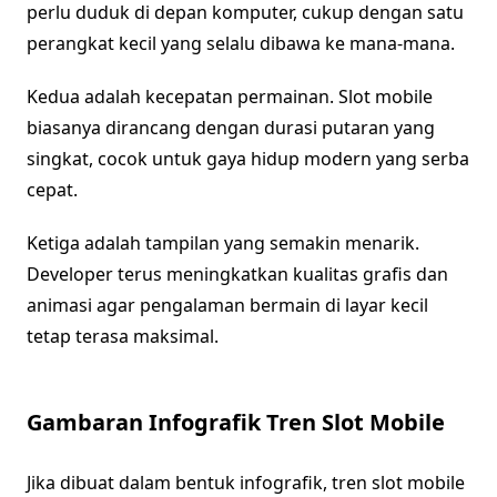
perlu duduk di depan komputer, cukup dengan satu
perangkat kecil yang selalu dibawa ke mana-mana.
Kedua adalah kecepatan permainan. Slot mobile
biasanya dirancang dengan durasi putaran yang
singkat, cocok untuk gaya hidup modern yang serba
cepat.
Ketiga adalah tampilan yang semakin menarik.
Developer terus meningkatkan kualitas grafis dan
animasi agar pengalaman bermain di layar kecil
tetap terasa maksimal.
Gambaran Infografik Tren Slot Mobile
Jika dibuat dalam bentuk infografik, tren slot mobile