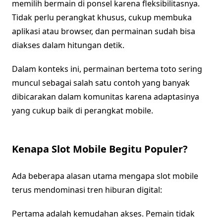
memilih bermain di ponsel karena fleksibilitasnya.
Tidak perlu perangkat khusus, cukup membuka
aplikasi atau browser, dan permainan sudah bisa
diakses dalam hitungan detik.
Dalam konteks ini, permainan bertema toto sering
muncul sebagai salah satu contoh yang banyak
dibicarakan dalam komunitas karena adaptasinya
yang cukup baik di perangkat mobile.
Kenapa Slot Mobile Begitu Populer?
Ada beberapa alasan utama mengapa slot mobile
terus mendominasi tren hiburan digital:
Pertama adalah kemudahan akses. Pemain tidak