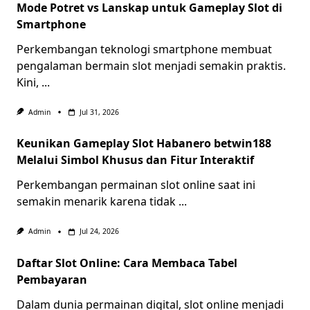
Mode Potret vs Lanskap untuk Gameplay Slot di
Smartphone
Perkembangan teknologi smartphone membuat
pengalaman bermain slot menjadi semakin praktis.
Kini,
...
Admin
Jul 31, 2026
Keunikan Gameplay Slot Habanero betwin188
Melalui Simbol Khusus dan Fitur Interaktif
Perkembangan permainan slot online saat ini
semakin menarik karena tidak
...
Admin
Jul 24, 2026
Daftar Slot Online: Cara Membaca Tabel
Pembayaran
Dalam dunia permainan digital, slot online menjadi