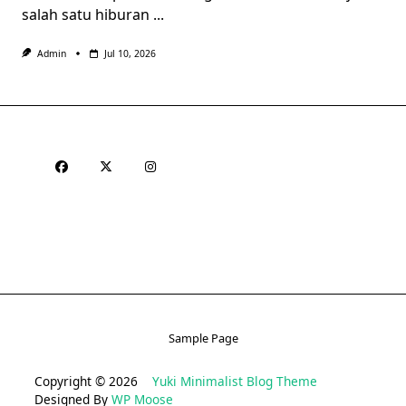
salah satu hiburan
...
Admin
Jul 10, 2026
Sample Page
Copyright © 2026
Yuki Minimalist Blog Theme
Designed By
WP Moose