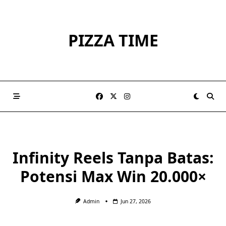
Skip
to
content
PIZZA TIME
Infinity Reels Tanpa Batas:
Potensi Max Win 20.000×
Admin
Jun 27, 2026