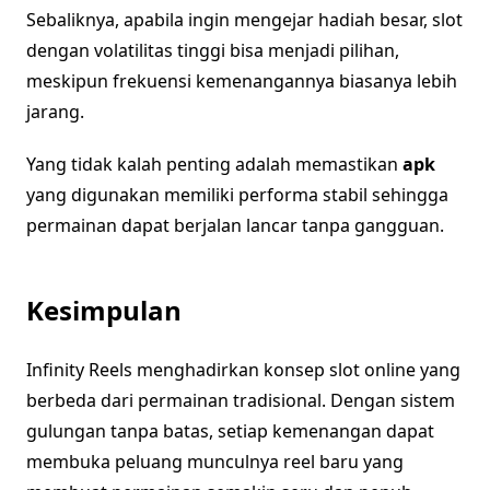
Sebaliknya, apabila ingin mengejar hadiah besar, slot
dengan volatilitas tinggi bisa menjadi pilihan,
meskipun frekuensi kemenangannya biasanya lebih
jarang.
Yang tidak kalah penting adalah memastikan
apk
yang digunakan memiliki performa stabil sehingga
permainan dapat berjalan lancar tanpa gangguan.
Kesimpulan
Infinity Reels menghadirkan konsep slot online yang
berbeda dari permainan tradisional. Dengan sistem
gulungan tanpa batas, setiap kemenangan dapat
membuka peluang munculnya reel baru yang