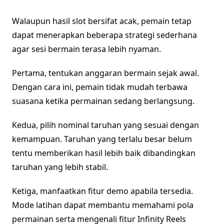
Walaupun hasil slot bersifat acak, pemain tetap
dapat menerapkan beberapa strategi sederhana
agar sesi bermain terasa lebih nyaman.
Pertama, tentukan anggaran bermain sejak awal.
Dengan cara ini, pemain tidak mudah terbawa
suasana ketika permainan sedang berlangsung.
Kedua, pilih nominal taruhan yang sesuai dengan
kemampuan. Taruhan yang terlalu besar belum
tentu memberikan hasil lebih baik dibandingkan
taruhan yang lebih stabil.
Ketiga, manfaatkan fitur demo apabila tersedia.
Mode latihan dapat membantu memahami pola
permainan serta mengenali fitur Infinity Reels