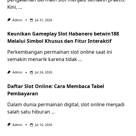
Kini,
...
Admin
Jul 31, 2026
Keunikan Gameplay Slot Habanero betwin188
Melalui Simbol Khusus dan Fitur Interaktif
Perkembangan permainan slot online saat ini
semakin menarik karena tidak
...
Admin
Jul 24, 2026
Daftar Slot Online: Cara Membaca Tabel
Pembayaran
Dalam dunia permainan digital, slot online menjadi
salah satu hiburan
...
Admin
Jul 10, 2026