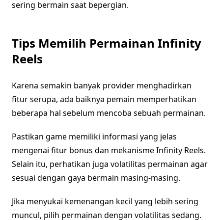
sering bermain saat bepergian.
Tips Memilih Permainan Infinity
Reels
Karena semakin banyak provider menghadirkan
fitur serupa, ada baiknya pemain memperhatikan
beberapa hal sebelum mencoba sebuah permainan.
Pastikan game memiliki informasi yang jelas
mengenai fitur bonus dan mekanisme Infinity Reels.
Selain itu, perhatikan juga volatilitas permainan agar
sesuai dengan gaya bermain masing-masing.
Jika menyukai kemenangan kecil yang lebih sering
muncul, pilih permainan dengan volatilitas sedang.