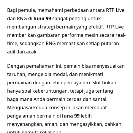
Bagi pemula, memahami perbedaan antara RTP Live
dan RNG di
luna 99
sangat penting untuk
membangun strategi bermain yang efektif. RTP Live
memberikan gambaran performa mesin secara real-
time, sedangkan RNG memastikan setiap putaran
adil dan acak.
Dengan pemahaman ini, pemain bisa menyesuaikan
taruhan, mengelola modal, dan menikmati
permainan dengan lebih percaya diri. Slot bukan
hanya soal keberuntungan, tetapi juga tentang
bagaimana Anda bermain cerdas dan santai.
Menguasai kedua konsep ini akan membuat
pengalaman bermain di
luna 99
lebih
menyenangkan, aman, dan mengasyikkan, bahkan
untuk pemula sekalipun.