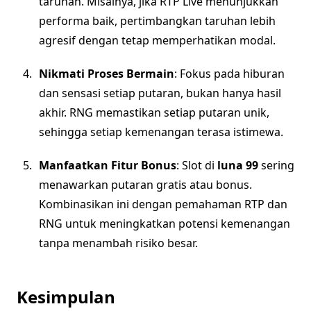
taruhan. Misalnya, jika RTP Live menunjukkan
performa baik, pertimbangkan taruhan lebih
agresif dengan tetap memperhatikan modal.
Nikmati Proses Bermain
: Fokus pada hiburan
dan sensasi setiap putaran, bukan hanya hasil
akhir. RNG memastikan setiap putaran unik,
sehingga setiap kemenangan terasa istimewa.
Manfaatkan Fitur Bonus
: Slot di
luna 99
sering
menawarkan putaran gratis atau bonus.
Kombinasikan ini dengan pemahaman RTP dan
RNG untuk meningkatkan potensi kemenangan
tanpa menambah risiko besar.
Kesimpulan