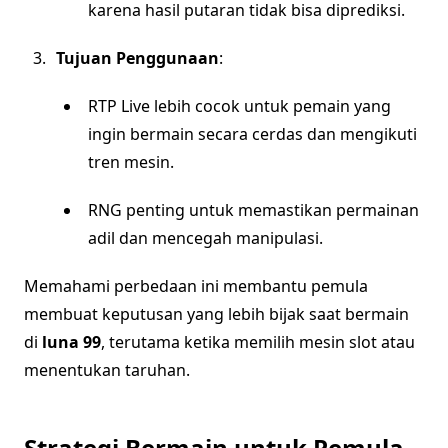
karena hasil putaran tidak bisa diprediksi.
Tujuan Penggunaan
:
RTP Live lebih cocok untuk pemain yang
ingin bermain secara cerdas dan mengikuti
tren mesin.
RNG penting untuk memastikan permainan
adil dan mencegah manipulasi.
Memahami perbedaan ini membantu pemula
membuat keputusan yang lebih bijak saat bermain
di
luna 99
, terutama ketika memilih mesin slot atau
menentukan taruhan.
Strategi Bermain untuk Pemula