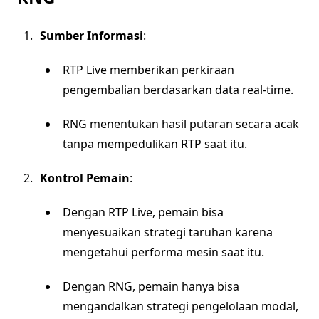
Sumber Informasi
:
RTP Live memberikan perkiraan
pengembalian berdasarkan data real-time.
RNG menentukan hasil putaran secara acak
tanpa mempedulikan RTP saat itu.
Kontrol Pemain
:
Dengan RTP Live, pemain bisa
menyesuaikan strategi taruhan karena
mengetahui performa mesin saat itu.
Dengan RNG, pemain hanya bisa
mengandalkan strategi pengelolaan modal,