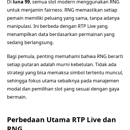
Di
luna 99
, semua slot modern menggunakan RNG
untuk menjamin fairness. RNG memastikan setiap
pemain memiliki peluang yang sama, tanpa adanya
manipulasi. Ini berbeda dengan RTP Live yang
menampilkan data berdasarkan permainan yang
sedang berlangsung.
Bagi pemula, penting memahami bahwa RNG berarti
setiap putaran adalah murni kebetulan. Tidak ada
strategi yang bisa memaksa simbol tertentu muncul,
sehingga fokus utama sebaiknya pada manajemen
modal dan pemilihan slot yang sesuai dengan gaya
bermain.
Perbedaan Utama RTP Live dan
RNG